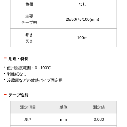
色相
なし
主要
25/50/75/100(mm)
テープ幅
巻き
100ｍ
長さ
用途・特長
使用温度範囲：0∼100℃
剥離紙なし
冷蔵庫などの放熱パイプ固定用
テープ性能
測定項目
単位
測定値
厚さ
mm
0.080