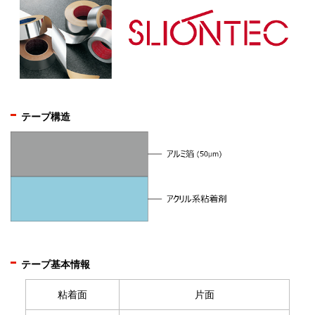
テープ構造
テープ基本情報
粘着面
片面