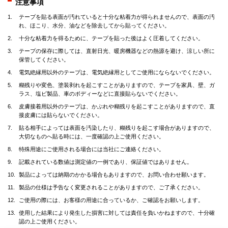
注意事項
テープを貼る表面が汚れていると十分な粘着力が得られませんので、表面の汚
れ、ほこり、水分、油などを除去してから貼ってください。
十分な粘着力を得るために、テープを貼った後はよく圧着してください。
テープの保存に際しては、直射日光、暖房機器などの熱源を避け、涼しい所に
保管してください。
電気絶縁用以外のテープは、電気絶縁用としてご使用にならないでください。
糊残りや変色、塗装剥れを起こすことがありますので、テープを家具、壁、ガ
ラス、塩ビ製品、車のボディーなどに直接貼らないでください。
皮膚接着用以外のテープは、かぶれや糊残りを起こすことがありますので、直
接皮膚には貼らないでください。
貼る相手によっては表面を汚染したり、糊残りを起こす場合がありますので、
大切なものへ貼る時には、一度確認の上ご使用ください。
特殊用途にご使用される場合には当社にご連絡ください。
記載されている数値は測定値の一例であり、保証値ではありません。
製品によっては納期のかかる場合もありますので、お問い合わせ願います。
製品の仕様は予告なく変更されることがありますので、ご了承ください。
ご使用の際には、お客様の用途に合っているか、ご確認をお願いします。
使用した結果により発生した損害に対しては責任を負いかねますので、十分確
認の上ご使用ください。