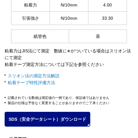
粘着力
N/10mm
4.00
引張強さ
N/10mm
33.30
紙管色
茶
粘着力はJIS法にて測定 数値に∗がついている場合はスリオン法
にて測定
粘着テープ測定方法については下記を参照ください
スリオン法の測定方法解説
粘着テープ特性評価方法
記載されている数値は測定値の一例であり、保証値ではありません
製品の仕様は予告なく変更することがありますのでご了承ください
SDS（安全データシート）ダウンロード